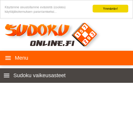
Käytämme sivustollamme evästeitä (cookies)
Ymmärrän!
käyttäjäkokemuksen parantamiseksi...
SUDOKU peli
Sudoku vaikeusasteet
Historia
Lasten 4x4
Säännöt
Aloittelijoille
Sudoku verkkosivullesi
Hyvin helppo