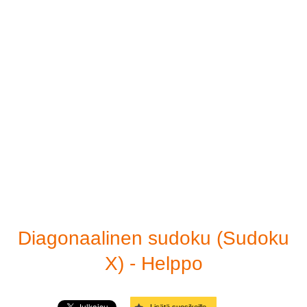
Paina sudoku
Helppo
Sudoku-ratkaisija
Keskivaikea
Linkit
Vaikea
Hyvin vaikea
Paholaisen vaikeusaste
Diagonaalinen - Helppo
Diagonaalinen - Keskivaikea
Diagonaalinen sudoku (Sudoku
Diagonaalinen - Vaikea
X) - Helppo