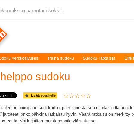
kokemuksen parantamiseksi...
udoku verkkosivullesi
Paina sudoku
Sudoku-ratkaisija
Linki
 helppo sudoku
Lisätä suosikeille
lee helpoimpaan sudokuihin, joten sinusta sen ei pitäisi olla ongelmi
" ja toteat, onko pähkinä ratkaistu hyvin. Väärä ratkaisu on merkitty p
sasteesta. Voi kirjoittaa muistepanoita yläruutussa.