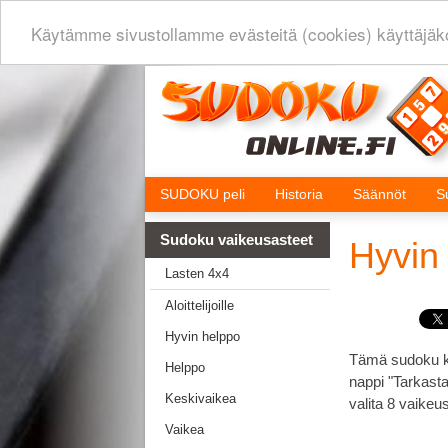
Käytämme sivustollamme evästeitä (cookies) käyttäjä
SUDOKU peli
Historia
Säännöt
S
Sudoku vaikeusasteet
Hyvin
Lasten 4x4
Aloittelijoille
Hyvin helppo
Tämä sudoku kuu
Helppo
nappi "Tarkasta
Keskivaikea
valita 8 vaikeu
Vaikea