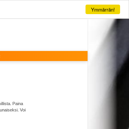
Ymmärrän!
t
llista. Paina
unaiseksi. Voi