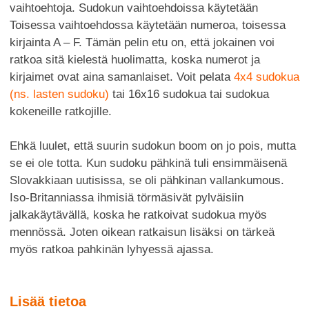
vaihtoehtoja. Sudokun vaihtoehdoissa käytetään
Toisessa vaihtoehdossa käytetään numeroa, toisessa
kirjainta A – F. Tämän pelin etu on, että jokainen voi
ratkoa sitä kielestä huolimatta, koska numerot ja
kirjaimet ovat aina samanlaiset. Voit pelata
4x4 sudokua
(ns. lasten sudoku)
tai 16x16 sudokua tai sudokua
kokeneille ratkojille.
Ehkä luulet, että suurin sudokun boom on jo pois, mutta
se ei ole totta. Kun sudoku pähkinä tuli ensimmäisenä
Slovakkiaan uutisissa, se oli pähkinan vallankumous.
Iso-Britanniassa ihmisiä törmäsivät pylväisiin
jalkakäytävällä, koska he ratkoivat sudokua myös
mennössä. Joten oikean ratkaisun lisäksi on tärkeä
myös ratkoa pahkinän lyhyessä ajassa.
Lisää tietoa