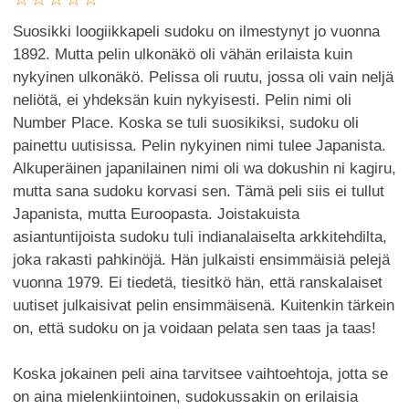
Suosikki loogiikkapeli sudoku on ilmestynyt jo vuonna
1892. Mutta pelin ulkonäkö oli vähän erilaista kuin
nykyinen ulkonäkö. Pelissa oli ruutu, jossa oli vain neljä
neliötä, ei yhdeksän kuin nykyisesti. Pelin nimi oli
Number Place. Koska se tuli suosikiksi, sudoku oli
painettu uutisissa. Pelin nykyinen nimi tulee Japanista.
Alkuperäinen japanilainen nimi oli wa dokushin ni kagiru,
mutta sana sudoku korvasi sen. Tämä peli siis ei tullut
Japanista, mutta Euroopasta. Joistakuista
asiantuntijoista sudoku tuli indianalaiselta arkkitehdilta,
joka rakasti pahkinöjä. Hän julkaisti ensimmäisiä pelejä
vuonna 1979. Ei tiedetä, tiesitkö hän, että ranskalaiset
uutiset julkaisivat pelin ensimmäisenä. Kuitenkin tärkein
on, että sudoku on ja voidaan pelata sen taas ja taas!
Koska jokainen peli aina tarvitsee vaihtoehtoja, jotta se
on aina mielenkiintoinen, sudokussakin on erilaisia