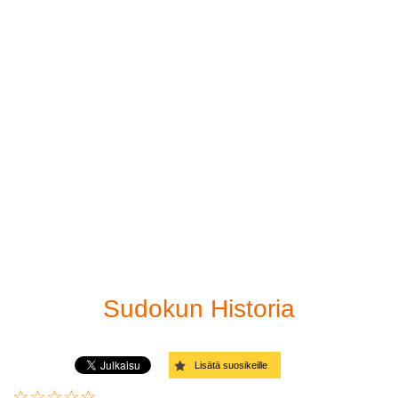
Paina sudoku
Helppo
Sudoku-ratkaisija
Keskivaikea
Linkit
Vaikea
Hyvin vaikea
Paholaisen vaikeusaste
Diagonaalinen - Helppo
Diagonaalinen - Keskivaikea
Sudokun Historia
Diagonaalinen - Vaikea
Lisätä suosikeille