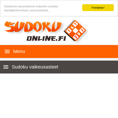
Käytämme sivustollamme evästeitä (cookies)
Ymmärrän!
käyttäjäkokemuksen parantamiseksi...
SUDOKU peli
Sudoku vaikeusasteet
Historia
Lasten 4x4
Säännöt
Aloittelijoille
Sudoku verkkosivullesi
Hyvin helppo